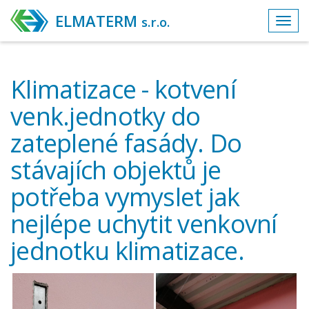
ELMATERM
s.r.o.
Toggl
navig
Klimatizace - kotvení
venk.jednotky do
zateplené fasády. Do
stávajích objektů je
potřeba vymyslet jak
nejlépe uchytit venkovní
jednotku klimatizace.