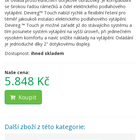
se ovládá prostřednictvím dotykové obrazovky. Je kompatibilní
se širokou řadou rámečků a čidel elektrického podlahového
vytápění. Devireg™ Touch nabízí rychlé a flexibilní řešení pro
téměř jakoukoli instalaci elektrického podlahového vytápění.
Devireg ™ Touch je možné zařadit již do stávajícího systému a
tím posunete systém vytápění na vyšší úroveň, při jedinečném
vysokém komfortu a navíc snížíte náklady na vytápění. Ovládání
je jednoduché díky 2" dotykovému displeji.
Dostupnost:
ihned skladem
Naše cena:
5.848 Kč
Koupit
Další zboží z této kategorie: