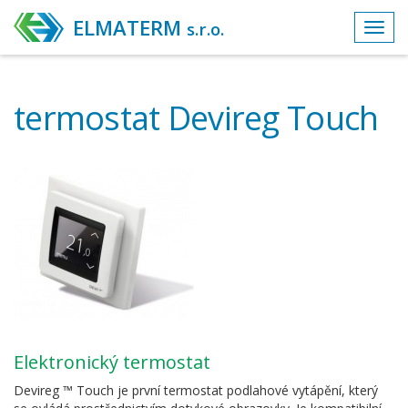
ELMATERM
s.r.o.
Toggl
navig
termostat Devireg Touch
elektronický termostat
Devireg ™ Touch je první termostat podlahové vytápění, který