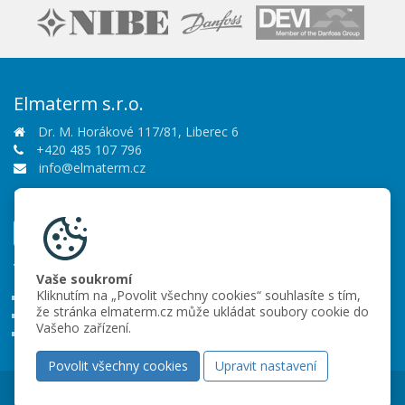
Elmaterm s.r.o.
Dr. M. Horákové 117/81, Liberec 6
+420 485 107 796
info@elmaterm.cz
Sledujte nás
Vše o nákupu
Vaše soukromí
Kliknutím na „Povolit všechny cookies“ souhlasíte s tím,
Obchodní podmínky
že stránka elmaterm.cz může ukládat soubory cookie do
Ochrana osobních údajů
Vašeho zařízení.
Partneři
Povolit všechny cookies
Upravit nastavení
Copyright © 2026 Elmaterm s.r.o.